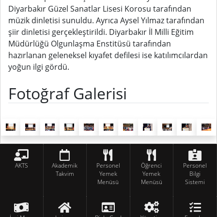
Diyarbakır Güzel Sanatlar Lisesi Korosu tarafından
müzik dinletisi sunuldu. Ayrıca Aysel Yılmaz tarafından
şiir dinletisi gerçekleştirildi. Diyarbakır İl Milli Eğitim
Müdürlüğü Olgunlaşma Enstitüsü tarafından
hazırlanan geleneksel kıyafet defilesi ise katılımcılardan
yoğun ilgi gördü.
Fotoğraf Galerisi
AKTS
Akademik
Personel
Öğrenci
Personel
Takvim
Yemek
Yemek
Bilgi
Menüsü
Menüsü
Sistemi