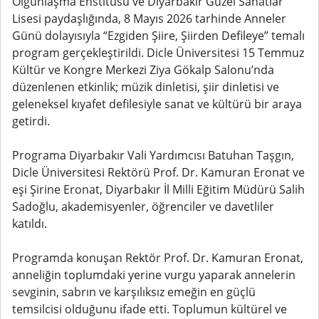
Olgunlaşma Enstitüsü ve Diyarbakır Güzel Sanatlar
Lisesi paydaşlığında, 8 Mayıs 2026 tarhinde Anneler
Günü dolayısıyla “Ezgiden Şiire, Şiirden Defileye” temalı
program gerçekleştirildi. Dicle Üniversitesi 15 Temmuz
Kültür ve Kongre Merkezi Ziya Gökalp Salonu’nda
düzenlenen etkinlik; müzik dinletisi, şiir dinletisi ve
geleneksel kıyafet defilesiyle sanat ve kültürü bir araya
getirdi.
Programa Diyarbakır Vali Yardımcısı Batuhan Taşgın,
Dicle Üniversitesi Rektörü Prof. Dr. Kamuran Eronat ve
eşi Şirine Eronat, Diyarbakır İl Milli Eğitim Müdürü Salih
Sadoğlu, akademisyenler, öğrenciler ve davetliler
katıldı.
Programda konuşan Rektör Prof. Dr. Kamuran Eronat,
anneliğin toplumdaki yerine vurgu yaparak annelerin
sevginin, sabrın ve karşılıksız emeğin en güçlü
temsilcisi olduğunu ifade etti. Toplumun kültürel ve