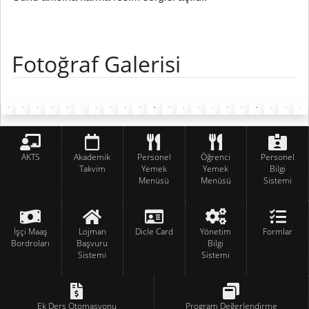
Fotoğraf Galerisi
AKTS
Akademik
Personel
Öğrenci
Personel
Takvim
Yemek
Yemek
Bilgi
Menüsü
Menüsü
Sistemi
İşçi Maaş
Lojman
Dicle Card
Yönetim
Formlar
Bordroları
Başvuru
Bilgi
Sistemi
Sistemi
Ek Ders Otomasyonu
Program Değerlendirme