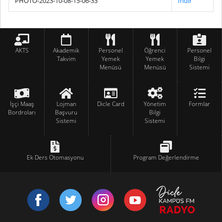
PHOTO-2023-10-08-15-06-33
İndir
AKTS
Akademik
Personel
Öğrenci
Personel
Takvim
Yemek
Yemek
Bilgi
Menüsü
Menüsü
Sistemi
İşçi Maaş
Lojman
Dicle Card
Yönetim
Formlar
Bordroları
Başvuru
Bilgi
Sistemi
Sistemi
Ek Ders Otomasyonu
Program Değerlendirme