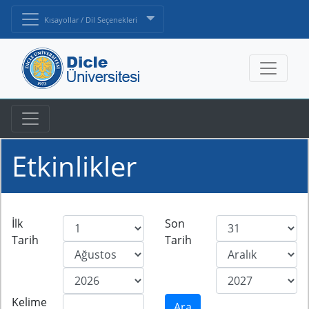
Kısayollar / Dil Seçenekleri
Etkinlikler
İlk
Son
Tarih
Tarih
Kelime