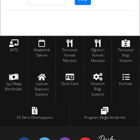
AKTS
Akademik
Personel
Öğrenci
Personel
Takvim
Yemek
Yemek
Bilgi
Menüsü
Menüsü
Sistemi
İşçi Maaş
Lojman
Dicle Card
Yönetim
Formlar
Bordroları
Başvuru
Bilgi
Sistemi
Sistemi
Ek Ders Otomasyonu
Program Değerlendirme