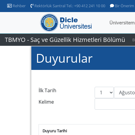
Rehber
Rektörlük Santral Tel.: +90 412 241 10 00
Bir Önerim
Üniversitem
TBMYO - Saç ve Güzellik Hizmetleri Bölümü
B
Duyurular
İlk Tarih
Kelime
Duyuru Tarihi