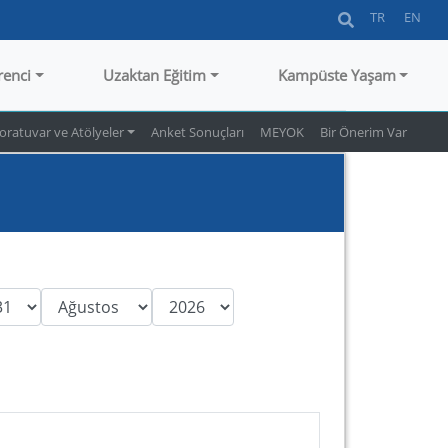
TR
EN
renci
Uzaktan Eğitim
Kampüste Yaşam
oratuvar ve Atölyeler
Anket Sonuçları
MEYOK
Bir Önerim Var