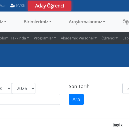
Aday Öğrenci
 Var
KVKK
iz
Birimlerimiz
Araştırmalarımız
Öğ
ölüm Hakkında
Programlar
Akademik Personel
Öğrenci
Lab
Son Tarih
Başlık