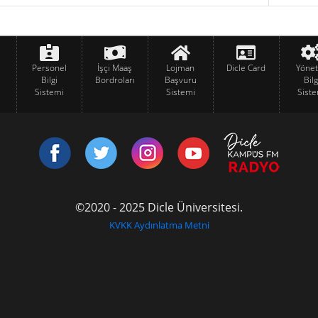
Personel
İşçi Maaş
Lojman
Dicle Card
Yöne
Bilgi
Bordroları
Başvuru
Bilg
Sistemi
Sistemi
Siste
©2020 - 2025 Dicle Üniversitesi.
KVKK Aydınlatma Metni