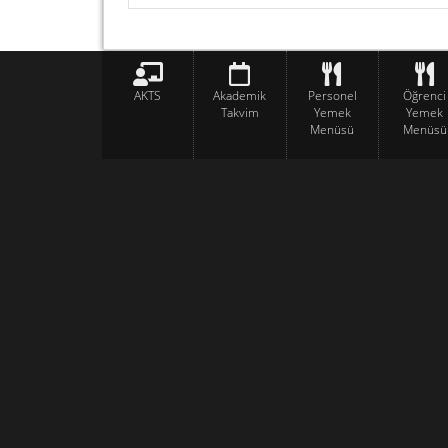
AKTS
Akademik
Personel
Öğrenci
Takvim
Yemek
Yemek
Menüsü
Menüsü