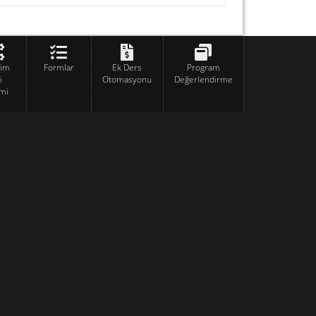
tim
Formlar
Ek Ders
Program
i
Otomasyonu
Değerlendirme
mi