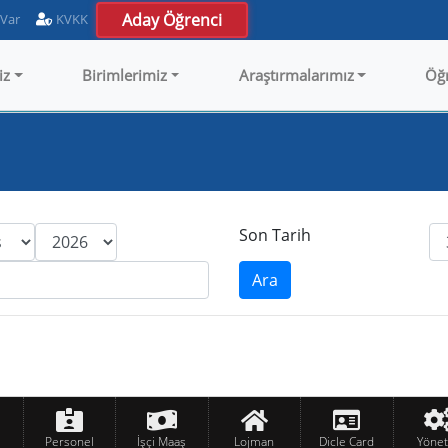
Aday Öğrenci
 Var
KVKK
iz
Birimlerimiz
Araştırmalarımız
Öğ
Son Tarih
Personel
İşçi Maaş
Lojman
Dicle Card
Yöne