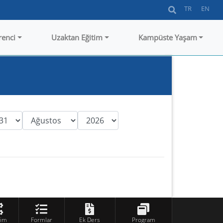
TR
EN
renci
Uzaktan Eğitim
Kampüste Yaşam
tim
Formlar
Ek Ders
Program