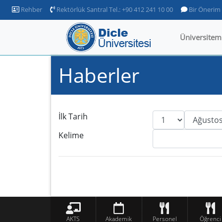
Rehber
Rektörlük Santral Tel.: +90 412 241 10 00
Bir Önerim
Üniversitem
Haberler
İlk Tarih
Kelime
AKTS
Akademik
Personel
Öğrenci