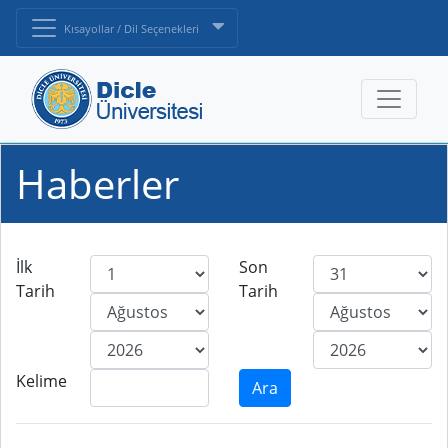
Kısayollar / Dil Seçenekleri
Haberler
İlk
Son
Tarih
Tarih
Kelime