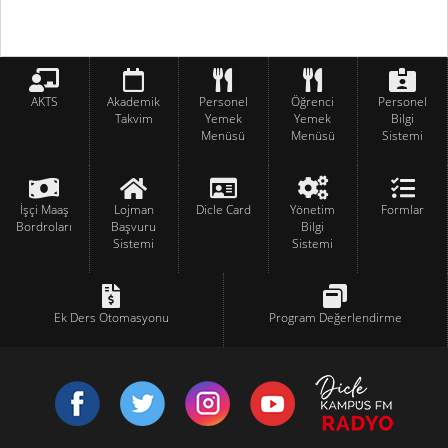
AKTS
Akademik
Personel
Öğrenci
Personel
Takvim
Yemek
Yemek
Bilgi
Menüsü
Menüsü
Sistemi
İşçi Maaş
Lojman
Dicle Card
Yönetim
Formlar
Bordroları
Başvuru
Bilgi
Sistemi
Sistemi
Ek Ders Otomasyonu
Program Değerlendirme