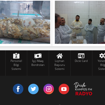
Personel
İşçi Maaş
Lojman
Dicle Card
Yöne
Bilgi
Bordroları
Başvuru
Bilg
Sistemi
Sistemi
Siste