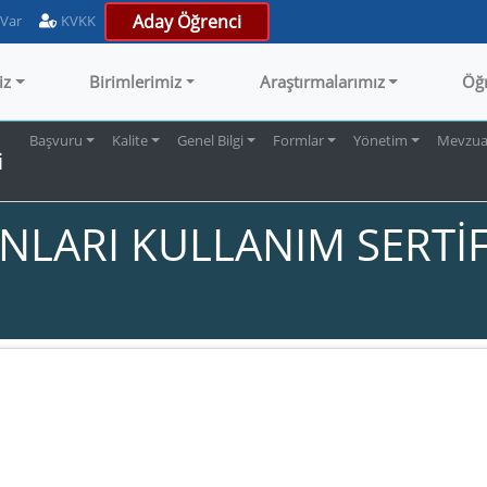
Aday Öğrenci
 Var
KVKK
iz
Birimlerimiz
Araştırmalarımız
Öğ
Başvuru
Kalite
Genel Bilgi
Formlar
Yönetim
Mevzua
i
NLARI KULLANIM SERTİF