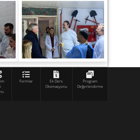
tim
Formlar
Ek Ders
Program
i
Otomasyonu
Değerlendirme
mi