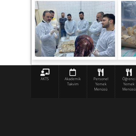
AKTS
Akademik
Personel
Öğrenci
Takvim
Yemek
Yemek
Menüsü
Menüsü