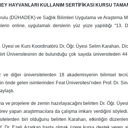
ENEY HAYVANLARI KULLANIM SERTİFİKASI KURSU TAMA
Kurulu (DÜHADEK) ve Sağlık Bilimleri Uygulama ve Araştırma 
slerin online, uygulamalı derslerin yüz yüze yapıldığı “13. 
yesi ve Kurs Koordinatörü Dr. Öğr. Üyesi Selim Karahan, Dicle 
Siirt Üniversitesinin de bulunduğu çok sayıda üniversiteden 44 
 ve diğer üniversitelerden 18 akademisyenin bilimsel tecrü
in önde gelen isimlerinden Fırat Üniversitesi’nden Prof. Dr. S
aylaştı.
şma ve projelere de zemin hazırlayacağını belirten Dr. Öğr. Üye
örev yapan araştırmacılara da çalışma imkanı verdiğini söyledi.
ersitelerden biri olduğunu belirten Karahan, etkinliğin düzen
of. Dr. Ezeli Azarkan başta olmak üzere kursa destek veren