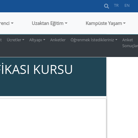
TR
EN
renci
Uzaktan Eğitim
Kampüste Yaşam
t
Ücretler
Altyapı
Anketler
Öğrenmek İstedikleriniz
Anket
Sonuçlar
İKASI KURSU