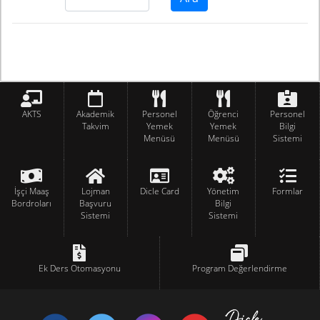
AKTS
Akademik
Personel
Öğrenci
Personel
Takvim
Yemek
Yemek
Bilgi
Menüsü
Menüsü
Sistemi
İşçi Maaş
Lojman
Dicle Card
Yönetim
Formlar
Bordroları
Başvuru
Bilgi
Sistemi
Sistemi
Ek Ders Otomasyonu
Program Değerlendirme