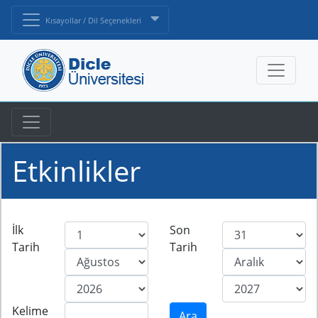
Kısayollar / Dil Seçenekleri
Etkinlikler
İlk
Son
Tarih
Tarih
Kelime