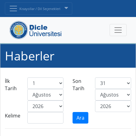
Kısayollar / Dil Seçenekleri
Haberler
İlk
Son
Tarih
Tarih
Kelime