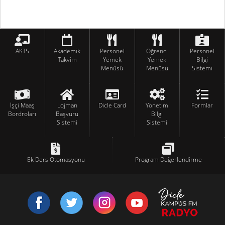
AKTS
Akademik
Personel
Öğrenci
Personel
Takvim
Yemek
Yemek
Bilgi
Menüsü
Menüsü
Sistemi
İşçi Maaş
Lojman
Dicle Card
Yönetim
Formlar
Bordroları
Başvuru
Bilgi
Sistemi
Sistemi
Ek Ders Otomasyonu
Program Değerlendirme