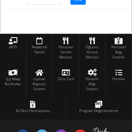
AKTS
Akademik
Personel
Öğrenci
Personel
Takvim
Yemek
Yemek
Bilgi
Menüsü
Menüsü
Sistemi
İşçi Maaş
Lojman
Dicle Card
Yönetim
Formlar
Bordroları
Başvuru
Bilgi
Sistemi
Sistemi
Ek Ders Otomasyonu
Program Değerlendirme