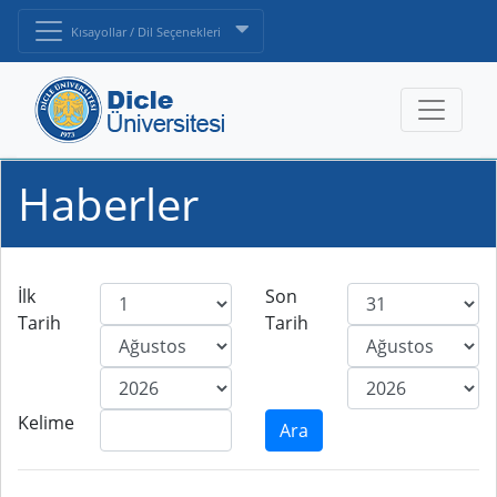
Kısayollar / Dil Seçenekleri
Haberler
İlk
Son
Tarih
Tarih
Kelime