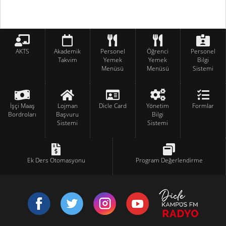
AKTS
Akademik
Personel
Öğrenci
Personel
Takvim
Yemek
Yemek
Bilgi
Menüsü
Menüsü
Sistemi
İşçi Maaş
Lojman
Dicle Card
Yönetim
Formlar
Bordroları
Başvuru
Bilgi
Sistemi
Sistemi
Ek Ders Otomasyonu
Program Değerlendirme