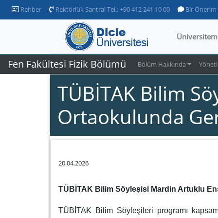
Rehber
Rektörlük Santral Tel.: +90 412 241 10 00
Bir Önerim
Üniversitem
Fen Fakültesi Fizik Bölümü
Bölüm Hakkında
Yönet
TÜBİTAK Bilim Söy
Ortaokulunda Gerç
20.04.2026
TÜBİTAK Bilim Söyleşisi Mardin Artuklu En
TÜBİTAK Bilim Söyleşileri programı kapsam