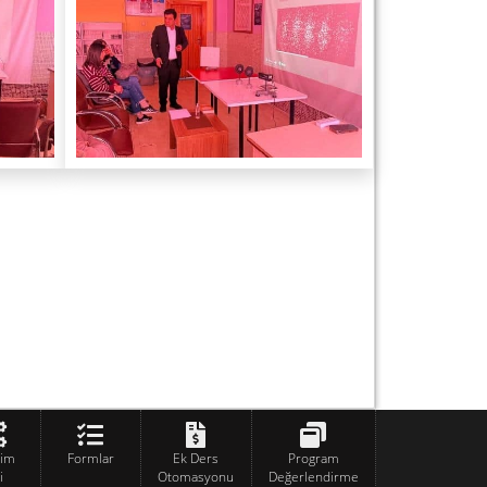
tim
Formlar
Ek Ders
Program
i
Otomasyonu
Değerlendirme