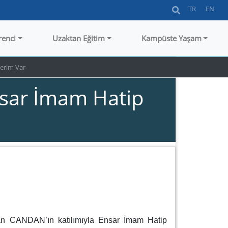
TR
EN
renci
Uzaktan Eğitim
Kampüste Yaşam
nerim Var
nsar İmam Hatip
han CANDAN’ın katılımıyla
Ensar İmam Hatip