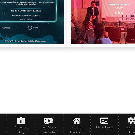
Personel
İşçi Maaş
Lojman
Dicle Card
Yöne
Bilgi
Bordroları
Başvuru
Bilg