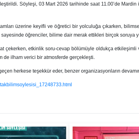
ekleştirildi. Söyleşi, 03 Mart 2026 tarihinde saat 11.00’de Mardi
amları üzerine keyifli ve öğretici bir yolculuğa çıkarken, bilimse
 sayesinde öğrenciler, bilime dair merak ettikleri birçok soruya y
at çekerken, etkinlik soru-cevap bölümüyle oldukça etkileşimli 
m de ilham verici bir atmosferde gerçekleşti.
eçen herkese teşekkür eder, benzer organizasyonların devamını
bitakbilimsoylesisi_17248733.html