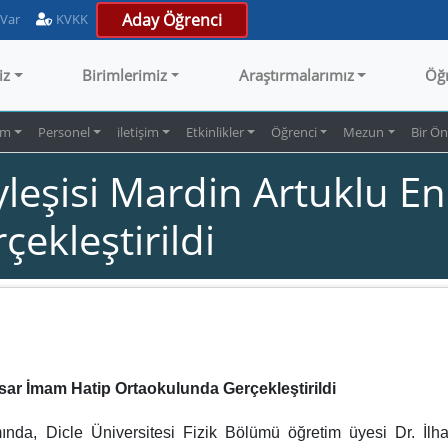
Aday Öğrenci
 Var
KVKK
iz
Birimlerimiz
Araştırmalarımız
Öğ
im
Personel
iletişim
Etkinlikler
Öğrenci
Mezun
Bir Ö
leşisi Mardin Artuklu E
ekleştirildi
sar İmam Hatip Ortaokulunda Gerçekleştirildi
ında, Dicle Üniversitesi Fizik Bölümü öğretim üyesi Dr. İl