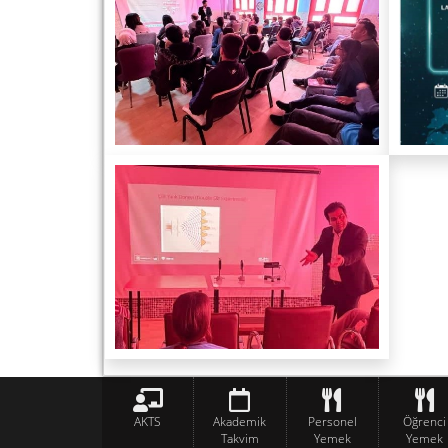
AKTS
Akademik
Personel
Öğrenci
Takvim
Yemek
Yemek