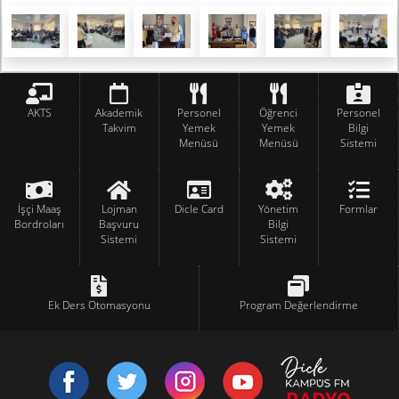
AKTS
Akademik
Personel
Öğrenci
Personel
Takvim
Yemek
Yemek
Bilgi
Menüsü
Menüsü
Sistemi
İşçi Maaş
Lojman
Dicle Card
Yönetim
Formlar
Bordroları
Başvuru
Bilgi
Sistemi
Sistemi
Ek Ders Otomasyonu
Program Değerlendirme