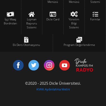
Menüsü
Menüsü
Sistemi
İşçi Maaş
Lojman
Dicle Card
Yönetim
Formlar
Bordroları
Başvuru
Bilgi
Sistemi
Sistemi
Ek Ders Otomasyonu
Program Değerlendirme
©2020 - 2025 Dicle Üniversitesi.
KVKK Aydınlatma Metni