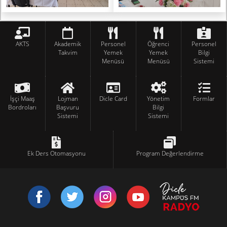
AKTS
Akademik
Personel
Öğrenci
Personel
Takvim
Yemek
Yemek
Bilgi
Menüsü
Menüsü
Sistemi
İşçi Maaş
Lojman
Dicle Card
Yönetim
Formlar
Bordroları
Başvuru
Bilgi
Sistemi
Sistemi
Ek Ders Otomasyonu
Program Değerlendirme