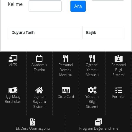
Kelime
Duyuru Tarihi
Başlık
AKTS
Akademik
Personel
Öğrenci
Personel
Takvim
Yemek
Yemek
Bilgi
Menüsü
Menüsü
Sistemi
İşçi Maaş
Lojman
Dicle Card
Yönetim
Formlar
Bordroları
Başvuru
Bilgi
Sistemi
Sistemi
Ek Ders Otomasyonu
Program Değerlendirme