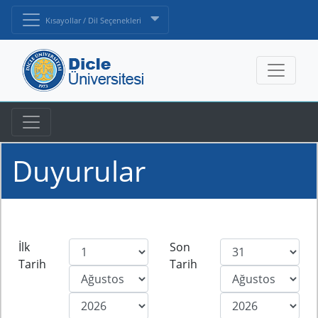
Kısayollar / Dil Seçenekleri
Duyurular
İlk
Son
Tarih
Tarih