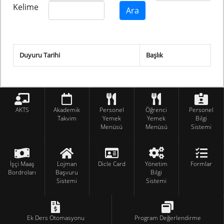
Kelime
Duyuru Tarihi
Başlık
AKTS
Akademik
Personel
Öğrenci
Personel
Takvim
Yemek
Yemek
Bilgi
Menüsü
Menüsü
Sistemi
İşçi Maaş
Lojman
Dicle Card
Yönetim
Formlar
Bordroları
Başvuru
Bilgi
Sistemi
Sistemi
Ek Ders Otomasyonu
Program Değerlendirme