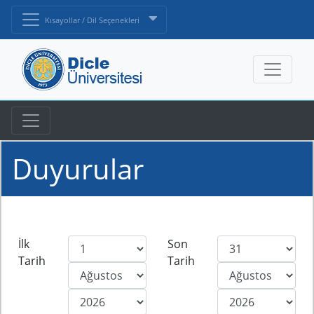
Kısayollar / Dil Seçenekleri
Duyurular
İlk
Son
Tarih
Tarih