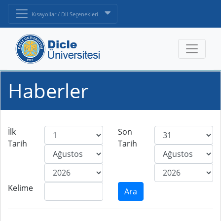
Kısayollar / Dil Seçenekleri
Haberler
İlk
Son
Tarih
Tarih
Kelime