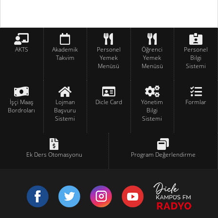
AKTS
Akademik
Personel
Öğrenci
Personel
Takvim
Yemek
Yemek
Bilgi
Menüsü
Menüsü
Sistemi
İşçi Maaş
Lojman
Dicle Card
Yönetim
Formlar
Bordroları
Başvuru
Bilgi
Sistemi
Sistemi
Ek Ders Otomasyonu
Program Değerlendirme