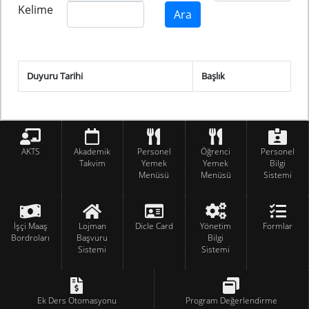
Kelime
Duyuru Tarihi
Başlık
AKTS
Akademik
Personel
Öğrenci
Personel
Takvim
Yemek
Yemek
Bilgi
Menüsü
Menüsü
Sistemi
İşçi Maaş
Lojman
Dicle Card
Yönetim
Formlar
Bordroları
Başvuru
Bilgi
Sistemi
Sistemi
Ek Ders Otomasyonu
Program Değerlendirme