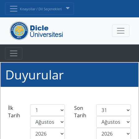
Kısayollar / Dil Seçenekleri
Duyurular
İlk
Son
Tarih
Tarih