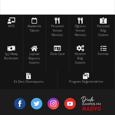
AKTS
Akademik
Personel
Öğrenci
Personel
Takvim
Yemek
Yemek
Bilgi
Menüsü
Menüsü
Sistemi
İşçi Maaş
Lojman
Dicle Card
Yönetim
Formlar
Bordroları
Başvuru
Bilgi
Sistemi
Sistemi
Ek Ders Otomasyonu
Program Değerlendirme