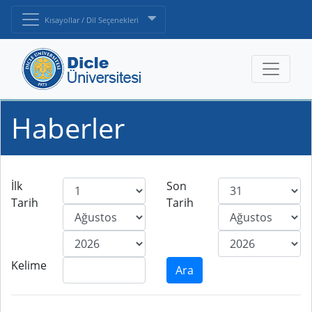
Kısayollar / Dil Seçenekleri
Haberler
İlk
Son
Tarih
Tarih
Kelime