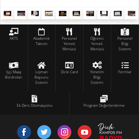
AKTS
Akademik
Personel
Öğrenci
Personel
Takvim
Yemek
Yemek
Bilgi
Menüsü
Menüsü
Sistemi
İşçi Maaş
Lojman
Dicle Card
Yönetim
Formlar
Bordroları
Başvuru
Bilgi
Sistemi
Sistemi
Ek Ders Otomasyonu
Program Değerlendirme