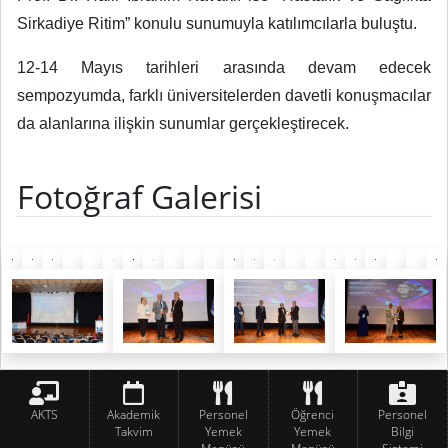
Sirkadiye Ritim” konulu sunumuyla katılımcılarla buluştu.
12-14 Mayıs tarihleri arasında devam edecek
sempozyumda, farklı üniversitelerden davetli konuşmacılar
da alanlarına ilişkin sunumlar gerçekleştirecek.
Fotoğraf Galerisi
AKTS
Akademik
Personel
Öğrenci
Personel
Takvim
Yemek
Yemek
Bilgi