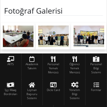
Fotoğraf Galerisi
AKTS
Akademik
Personel
Öğrenci
Personel
Takvim
Yemek
Yemek
Bilgi
Menüsü
Menüsü
Sistemi
İşçi Maaş
Lojman
Dicle Card
Yönetim
Formlar
Bordroları
Başvuru
Bilgi
Sistemi
Sistemi