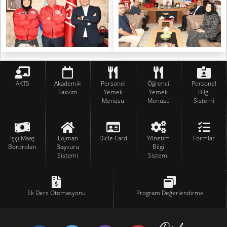
AKTS
Akademik
Personel
Öğrenci
Personel
Takvim
Yemek
Yemek
Bilgi
Menüsü
Menüsü
Sistemi
İşçi Maaş
Lojman
Dicle Card
Yönetim
Formlar
Bordroları
Başvuru
Bilgi
Sistemi
Sistemi
Ek Ders Otomasyonu
Program Değerlendirme