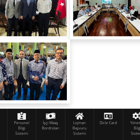
Personel
İşçi Maaş
Lojman
Dicle Card
Yöne
Bilgi
Bordroları
Başvuru
Bilg
Sistemi
Sistemi
Siste