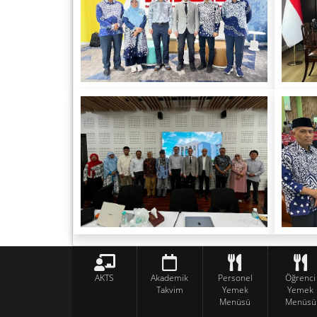
AKTS
Akademik
Personel
Öğrenci
Takvim
Yemek
Yemek
Menüsü
Menüsü