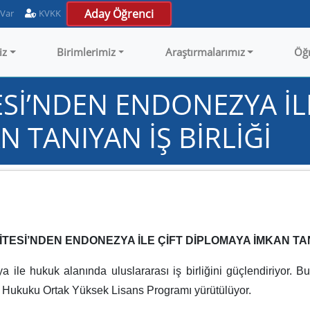
Aday Öğrenci
 Var
KVKK
iz
Birimlerimiz
Araştırmalarımız
Öğ
ESİ’NDEN ENDONEZYA İLE
 TANIYAN İŞ BİRLİĞİ
İTESİ’NDEN ENDONEZYA İLE ÇİFT DİPLOMAYA İMKAN TANI
a ile hukuk alanında uluslararası iş birliğini güçlendiriyor. 
u Hukuku Ortak Yüksek Lisans Programı yürütülüyor.