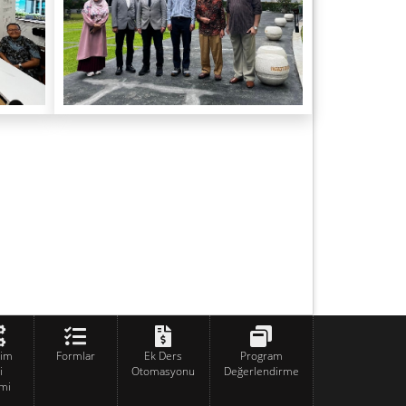
tim
Formlar
Ek Ders
Program
i
Otomasyonu
Değerlendirme
mi