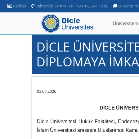
Rehber
Rektörlük Santral Tel.: +90 412 241 10 00
Bir Önerim
Üniversitem
DİCLE ÜNİVERSİT
DİPLOMAYA İMKAN
03.07.2026
DİCLE ÜNİVERS
Dicle Üniversitesi Hukuk Fakültesi, Endonezy
İslam Üniversitesi arasında Uluslararası Kam