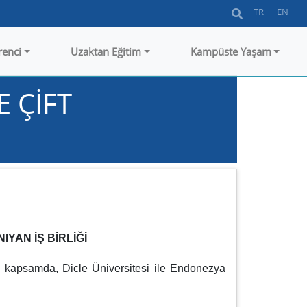
TR
EN
renci
Uzaktan Eğitim
Kampüste Yaşam
 ÇİFT
YAN İŞ BİRLİĞİ
Bu kapsamda, Dicle Üniversitesi ile Endonezya