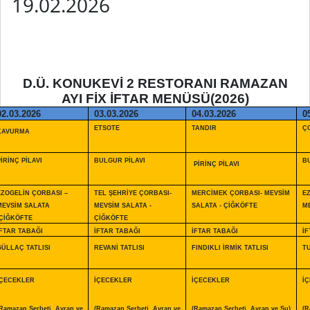
19.02.2026
D.Ü. KONUKEVİ 2 RESTORANI RAMAZAN
AYI FİX İFTAR MENÜSÜ(2026)
02.03.2026
03.03.2026
04.03.2026
0
ETSOTE
TANDIR
Ç
KAVURMA
İRİNÇ PİLAVI
BULGUR PİLAVI
BU
PİRİNÇ PİLAVI
EZOGELİN ÇORBASI –
TEL ŞEHRİYE ÇORBASI-
MERCİMEK ÇORBASI- MEVSİM
E
MEVSİM SALATA
MEVSİM SALATA -
SALATA - ÇİĞKÖFTE
ME
-ÇİĞKÖFTE
ÇİĞKÖFTE
İFTAR TABAĞI
İFTAR TABAĞI
İFTAR TABAĞI
İF
GÜLLAÇ TATLISI
REVANİ TATLISI
FINDIKLI İRMİK TATLISI
T
İÇECEKLER
İÇECEKLER
İÇECEKLER
İ
Ramazan Şerbeti, Ayran ve
(Ramazan Şerbeti, Ayran ve
(Ramazan Şerbeti, Ayran ve Su)
(R