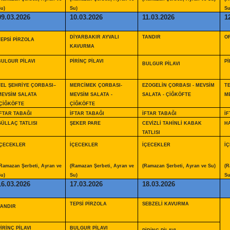
u)
Su)
Su
09.03.2026
10.03.2026
11.03.2026
1
DİYARBAKIR AYVALI
TANDIR
O
TEPSİ PİRZOLA
KAVURMA
BULGUR PİLAVI
PİRİNÇ PİLAVI
Pİ
BULGUR PİLAVI
TEL ŞEHRİYE ÇORBASI–
MERCİMEK ÇORBASI-
EZOGELİN ÇORBASI - MEVSİM
TE
MEVSİM SALATA
MEVSİM SALATA -
SALATA - ÇİĞKÖFTE
ME
-ÇİĞKÖFTE
ÇİĞKÖFTE
İFTAR TABAĞI
İFTAR TABAĞI
İFTAR TABAĞI
İF
GÜLLAÇ TATLISI
ŞEKER PARE
CEVİZLİ TAHİNLİ KABAK
H
TATLISI
İÇECEKLER
İÇECEKLER
İÇECEKLER
İ
Ramazan Şerbeti, Ayran ve
(Ramazan Şerbeti, Ayran ve
(Ramazan Şerbeti, Ayran ve Su)
(R
u)
Su)
Su
16.03.2026
17.03.2026
18.03.2026
TEPSİ PİRZOLA
SEBZELİ KAVURMA
TANDIR
İRİNÇ PİLAVI
BULGUR PİLAVI