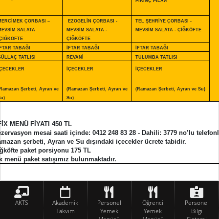
PİRİNÇ PİLAVI
MERCİMEK ÇORBASI –
EZOGELİN ÇORBASI -
TEL ŞEHRİYE ÇORBASI -
MEVSİM SALATA
MEVSİM SALATA -
MEVSİM SALATA - ÇİĞKÖFTE
-ÇİĞKÖFTE
ÇİĞKÖFTE
İFTAR TABAĞI
İFTAR TABAĞI
İFTAR TABAĞI
GÜLLAÇ TATLISI
REVANİ
TULUMBA TATLISI
İÇECEKLER
İÇECEKLER
İÇECEKLER
Ramazan Şerbeti, Ayran ve
(Ramazan Şerbeti, Ayran ve
(Ramazan Şerbeti, Ayran ve Su)
u)
Su)
FİX MENÜ FİYATI 450 TL
zervasyon mesai saati içinde: 0412 248 83 28 - Dahili: 3779 no’lu telefonl
mazan şerbeti, Ayran ve Su dışındaki içecekler ücrete tabidir.
ğköfte paket porsiyonu 175 TL
x menü paket satışımız bulunmaktadır.
AKTS
Akademik
Personel
Öğrenci
Personel
Takvim
Yemek
Yemek
Bilgi