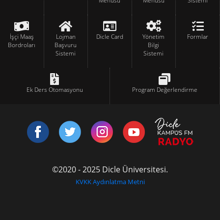
Menüsü
Menüsü
Sistemi
İşçi Maaş
Lojman
Dicle Card
Yönetim
Formlar
Bordroları
Başvuru
Bilgi
Sistemi
Sistemi
Ek Ders Otomasyonu
Program Değerlendirme
©2020 - 2025 Dicle Üniversitesi.
KVKK Aydınlatma Metni