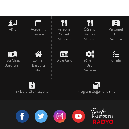
AKTS
Akademik
Personel
Öğrenci
Personel
Takvim
Yemek
Yemek
Bilgi
Menüsü
Menüsü
Sistemi
İşçi Maaş
Lojman
Dicle Card
Yönetim
Formlar
Bordroları
Başvuru
Bilgi
Sistemi
Sistemi
Ek Ders Otomasyonu
Program Değerlendirme