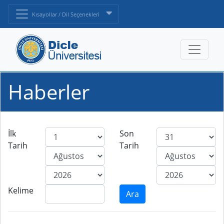
Kısayollar / Dil Seçenekleri
Haberler
İlk
Son
Tarih
Tarih
Kelime