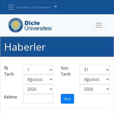
Kısayollar / Dil Seçenekleri
Haberler
İlk
Son
Tarih
Tarih
Kelime