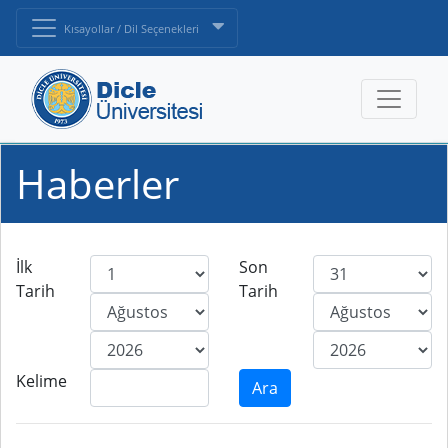
Kısayollar / Dil Seçenekleri
Haberler
İlk
Son
Tarih
Tarih
Kelime