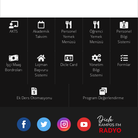
AKTS
Akademik
Personel
Öğrenci
Personel
Takvim
Yemek
Yemek
Bilgi
Menüsü
Menüsü
Sistemi
İşçi Maaş
Lojman
Dicle Card
Yönetim
Formlar
Bordroları
Başvuru
Bilgi
Sistemi
Sistemi
Ek Ders Otomasyonu
Program Değerlendirme