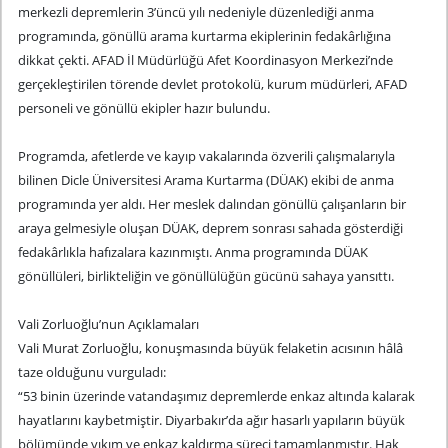
merkezli depremlerin 3’üncü yılı nedeniyle düzenlediği anma
programında, gönüllü arama kurtarma ekiplerinin fedakârlığına
dikkat çekti. AFAD İl Müdürlüğü Afet Koordinasyon Merkezi’nde
gerçekleştirilen törende devlet protokolü, kurum müdürleri, AFAD
personeli ve gönüllü ekipler hazır bulundu.
Programda, afetlerde ve kayıp vakalarında özverili çalışmalarıyla
bilinen Dicle Üniversitesi Arama Kurtarma (DÜAK) ekibi de anma
programında yer aldı. Her meslek dalından gönüllü çalışanların bir
araya gelmesiyle oluşan DÜAK, deprem sonrası sahada gösterdiği
fedakârlıkla hafızalara kazınmıştı. Anma programında DÜAK
gönüllüleri, birlikteliğin ve gönüllülüğün gücünü sahaya yansıttı.
Vali Zorluoğlu’nun Açıklamaları
Vali Murat Zorluoğlu, konuşmasında büyük felaketin acısının hâlâ
taze olduğunu vurguladı:
“53 binin üzerinde vatandaşımız depremlerde enkaz altında kalarak
hayatlarını kaybetmiştir. Diyarbakır’da ağır hasarlı yapıların büyük
bölümünde yıkım ve enkaz kaldırma süreci tamamlanmıştır. Hak