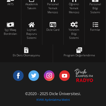
AKTS
Akademik
Personel
Öğrenci
Personel
Takvim
Yemek
Yemek
Bilgi
Menüsü
Menüsü
Sistemi
İşçi Maaş
Lojman
Dicle Card
Yönetim
Formlar
Bordroları
Başvuru
Bilgi
Sistemi
Sistemi
Ek Ders Otomasyonu
Program Değerlendirme
©2020 - 2025 Dicle Üniversitesi.
KVKK Aydınlatma Metni