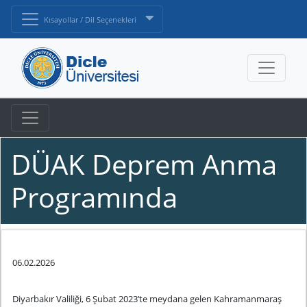
Kısayollar / Dil Seçenekleri
DÜAK Deprem Anma
Programında
06.02.2026
Diyarbakır Valiliği, 6 Şubat 2023’te meydana gelen Kahramanmaraş