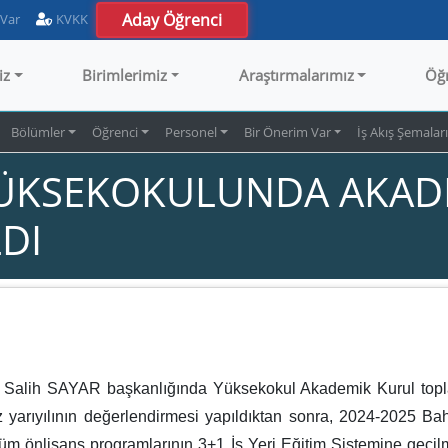
Aday Öğrenci
 Var
KVKK
iz
Birimlerimiz
Araştırmalarımız
Öğ
Bölümler
Öğrenci
Personel
Bir Önerim Var
İş Akış Şemalar
YÜKSEKOKULUNDA AKAD
LDI
Salih SAYAR başkanlığında Yüksekokul Akademik Kurul toplan
z yarıyılının değerlendirmesi yapıldıktan sonra, 2024-2025 Baha
m önlisans programlarının 3+1 İş Yeri Eğitim Sistemine geçilm