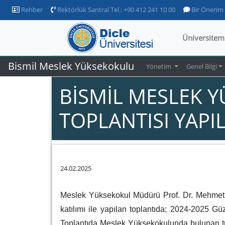
Rehber
Rektörlük Santral Tel.: +90 412 241 10 00
Bir Önerim
Üniversitem
Bismil Meslek Yüksekokulu
Yönetim
Genel Bilgi
BİSMİL MESLEK 
TOPLANTISI YAPI
24.02.2025
Meslek Yüksekokul Müdürü Prof. Dr. Mehmet 
katılımı ile yapılan toplantıda; 2024-2025 Gü
Toplantıda Meslek Yüksekokulunda bulunan tü