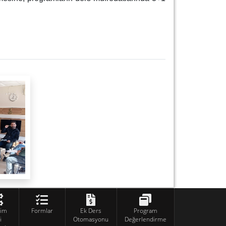
tim
Formlar
Ek Ders
Program
i
Otomasyonu
Değerlendirme