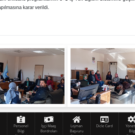
ılmasına karar verildi.
Personel
İşçi Maaş
Lojman
Dicle Card
Yöne
Bilgi
Bordroları
Başvuru
Bilg