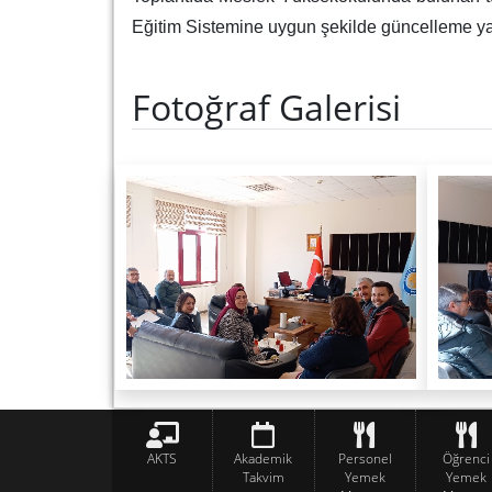
Eğitim Sistemine uygun şekilde güncelleme yap
Fotoğraf Galerisi
AKTS
Akademik
Personel
Öğrenci
Takvim
Yemek
Yemek