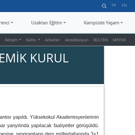
TR
EN
renci
Uzaktan Eğitim
Kampüste Yaşam
ı
İletişim
Kalite
Anketler
Akreditasyon
BÜLTEN
MEYOK
EMİK KURUL
tısı yapıldı. Yüksekokul Akademisyenlerinin
r yarıyılında yapılacak faaliyetler görüşüldü.
esine, programların ders müfredatlarında 3+1