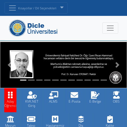
Kısayollar / Dil Seçenekleri
Aday
KVK.NET
ALMS
E-Posta
E-Belge
OBS
Öğrenci
Giriş
Mezun
Talep
Hastanemiz
Diş
Kalite