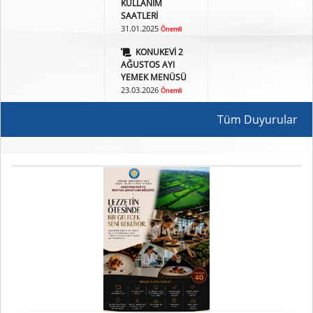
KULLANIM
DİCLE ÜNİVERSİTESİ
SAATLERİ
DOKTORA SONRASI
31.01.2025
Önemli
SÖZLEŞMELİ
KONUKEVİ 2
ARAŞTIRMACI
AĞUSTOS AYI
BAŞVURUSU
YEMEK MENÜSÜ
29.07.2026
Önemli
23.03.2026
Önemli
İç Denetim
Programı
Tüm Duyurular
27.07.2026
Önemli
2025-2026
ÖĞRETİM YILI BAHAR
DÖNEMİ KAMU
HUKUKU ANA BİLİM
DALI ULUSLARARASI
ORTAK YÜKSEK LİSANS
ÖĞRENCİ ALIM İLANI
24.07.2026
Önemli
SAĞLIK BİLİMLERİ
ENSTİTÜSÜ
MÜDÜRLÜĞÜ 2026-
2027 Eğitim-Öğretim
Yılı Güz Dönemi