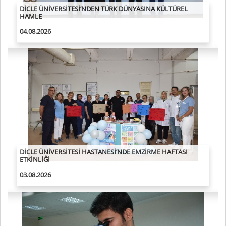
ZİYA GÖKALP EĞİTİM FAKÜLTESİ GELECEĞİN EĞİTİMCİLERİNİ
YETİŞTİRİYOR
02.08.2026
DİCLE ÜNİVERSİTESİ HUKUK FAKÜLTESİ GELECEĞİN
HUKUKÇULARINI YETİŞTİRİYOR
02.08.2026