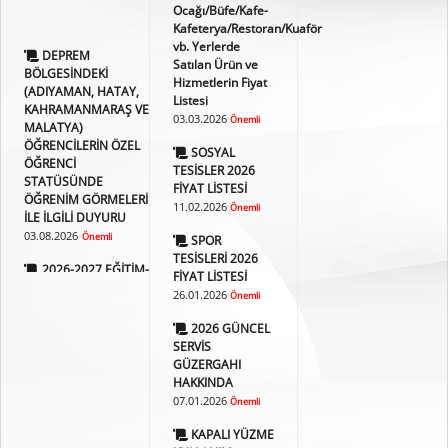
Ocağı/Büfe/Kafe-
DEPREM
Kafeterya/Restoran/Kuaför
BÖLGESİNDEKİ
vb. Yerlerde
(ADIYAMAN, HATAY,
Satılan Ürün ve
KAHRAMANMARAŞ VE
Hizmetlerin Fiyat
MALATYA)
Listesi
ÖĞRENCİLERİN ÖZEL
03.03.2026
Önemli
ÖĞRENCİ
STATÜSÜNDE
SOSYAL
ÖĞRENİM GÖRMELERİ
TESİSLER 2026
İLE İLGİLİ DUYURU
FİYAT LİSTESİ
03.08.2026
11.02.2026
Önemli
Önemli
2026-2027 EĞİTİM-
SPOR
ÖĞRETİM YILI GÜZ
TESİSLERİ 2026
YARIYILI YATAY GEÇİŞ
FİYAT LİSTESİ
DUYURUSU
26.01.2026
Önemli
30.07.2026
Önemli
2026 GÜNCEL
2026-2027 EĞİTİM-
SERVİS
ÖĞRETİM YILI
GÜZERGAHI
YURTDIŞINDAN VEYA
HAKKINDA
ULUSLARARASI
07.01.2026
Önemli
ÖĞRENCİ KABULÜ
KAPALI YÜZME
30.07.2026
Önemli