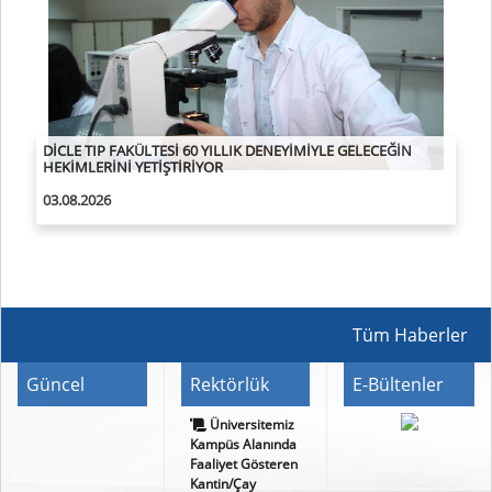
DİŞ HEKİMLİĞİ FAKÜLTESİ, YARIM ASIRLIK TECRÜBESİYLE
NİTELİKLİ HEKİMLER YETİŞTİRİYOR
02.08.2026
Tüm Haberler
Güncel
Rektörlük
E-Bültenler
Üniversitemiz
Kampüs Alanında
Faaliyet Gösteren
Kantin/Çay