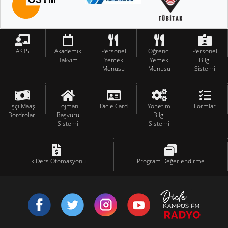
AKTS
Akademik
Personel
Öğrenci
Personel
Takvim
Yemek
Yemek
Bilgi
Menüsü
Menüsü
Sistemi
İşçi Maaş
Lojman
Dicle Card
Yönetim
Formlar
Bordroları
Başvuru
Bilgi
Sistemi
Sistemi
Ek Ders Otomasyonu
Program Değerlendirme