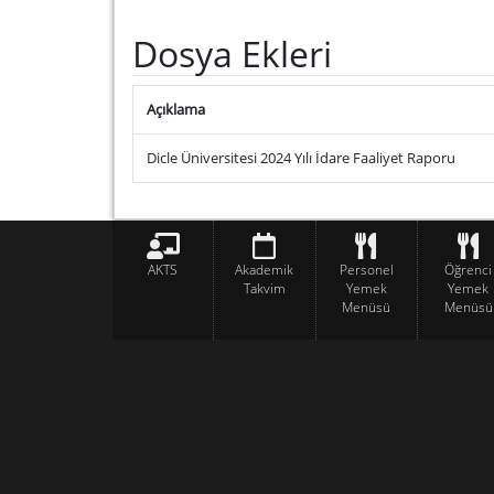
Dosya Ekleri
Açıklama
Dicle Üniversitesi 2024 Yılı İdare Faaliyet Raporu
AKTS
Akademik
Personel
Öğrenci
Takvim
Yemek
Yemek
Menüsü
Menüsü