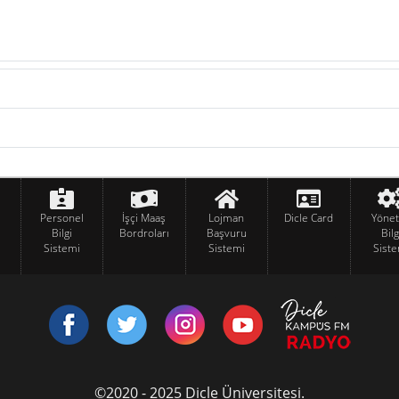
Personel
İşçi Maaş
Lojman
Dicle Card
Yöne
Bilgi
Bordroları
Başvuru
Bilg
Sistemi
Sistemi
Siste
©2020 - 2025 Dicle Üniversitesi.