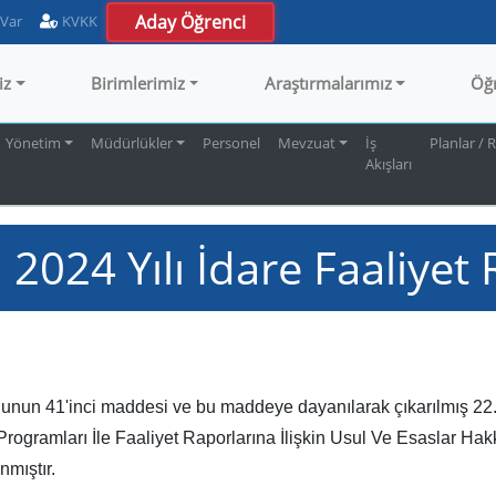
Aday Öğrenci
 Var
KVKK
iz
Birimlerimiz
Araştırmalarımız
Öğ
Yönetim
Müdürlükler
Personel
Mevzuat
İş
Planlar / 
Akışları
i 2024 Yılı İdare Faaliyet
unun 41'inci maddesi ve bu maddeye dayanılarak çıkarılmış 22.
Programları İle Faaliyet Raporlarına İlişkin Usul Ve Esaslar Ha
nmıştır.