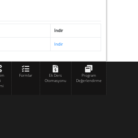
İndir
İndir
tim
Formlar
Ek Ders
Program
i
Otomasyonu
Değerlendirme
mi