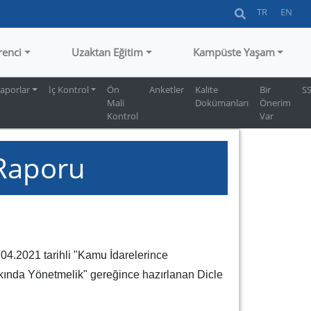
TR
EN
renci
Uzaktan Eğitim
Kampüste Yaşam
Raporlar
İç Kontrol
Ön
Anketler
Kalite
Bir
S
Mali
Dokümanları
Önerim
Kontrol
Var
 Raporu
04.2021 tarihli "Kamu İdarelerince
kkında Yönetmelik" gereğince hazırlanan Dicle