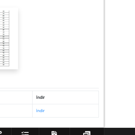
İndir
İndir