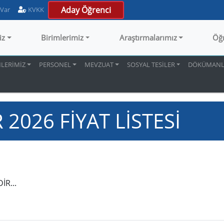
Aday Öğrenci
 Var
KVKK
iz
Birimlerimiz
Araştırmalarımız
Öğ
MLERİMİZ
PERSONEL
MEVZUAT
SOSYAL TESİLER
DÖKÜMANL
 2026 FİYAT LİSTESİ
İR...