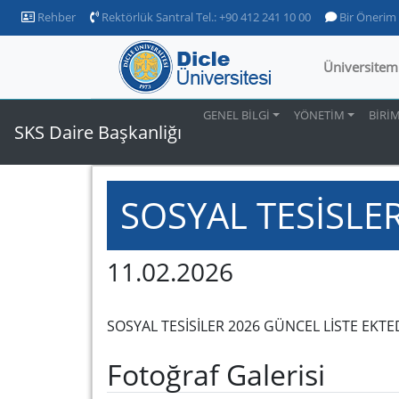
Rehber
Rektörlük Santral Tel.: +90 412 241 10 00
Bir Önerim
Üniversitem
GENEL BİLGİ
YÖNETİM
BİRİ
SKS Daire Başkanliğı
SOSYAL TESİSLER
11.02.2026
SOSYAL TESİSİLER 2026 GÜNCEL LİSTE EKTED
Fotoğraf Galerisi