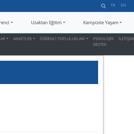
TR
EN
renci
Uzaktan Eğitim
Kampüste Yaşam
AR
ANKETLER
ÖĞRENCİ TOPLULUKLARI
PSİKOLOJİK
İLETİŞİ
DESTEK