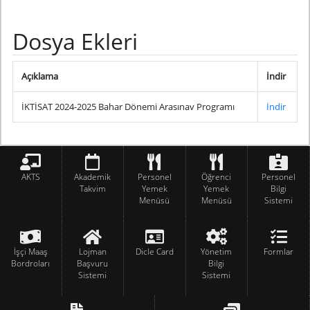
Dosya Ekleri
Açıklama
İndir
İKTİSAT 2024-2025 Bahar Dönemi Arasınav Programı
İndir
AKTS
Akademik
Personel
Öğrenci
Personel
Takvim
Yemek
Yemek
Bilgi
Menüsü
Menüsü
Sistemi
İşçi Maaş
Lojman
Dicle Card
Yönetim
Formlar
Bordroları
Başvuru
Bilgi
Sistemi
Sistemi