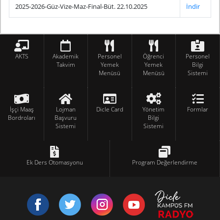
2025-2026-Güz-Vize-Maz-Final-Büt. 22.10.2025
İndir
AKTS
Akademik
Personel
Öğrenci
Personel
Takvim
Yemek
Yemek
Bilgi
Menüsü
Menüsü
Sistemi
İşçi Maaş
Lojman
Dicle Card
Yönetim
Formlar
Bordroları
Başvuru
Bilgi
Sistemi
Sistemi
Ek Ders Otomasyonu
Program Değerlendirme