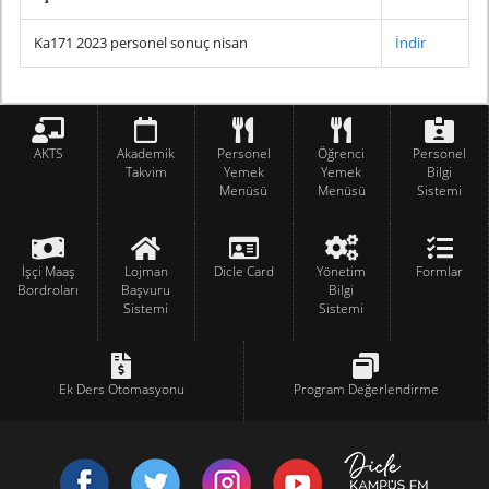
Ka171 2023 personel sonuç nisan
İndir
AKTS
Akademik
Personel
Öğrenci
Personel
Takvim
Yemek
Yemek
Bilgi
Menüsü
Menüsü
Sistemi
İşçi Maaş
Lojman
Dicle Card
Yönetim
Formlar
Bordroları
Başvuru
Bilgi
Sistemi
Sistemi
Ek Ders Otomasyonu
Program Değerlendirme