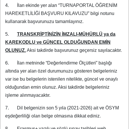
4. İlan ekinde yer alan “TURNAPORTAL ÖĞRENİM
HAREKETLİLİĞİ BAŞVURU KILAVUZU” bilgi notunu
kullanarak başvurunuzu tamamlayınız.
5.
TRANSKRİPTİNİZİN İMZALI-MÜHÜRLÜ ya da
KAREKODLU ve GÜNCEL OLDUĞUNDAN EMİN
OLUNUZ.
Aksi takdirde başvurunuz geçersiz sayılacaktır.
6. İlan metninde “Değerlendirme Ölçütleri” başlığı
altında yer alan özel durumunuzu gösteren belgeleriniz
var ise bu belgelerin istenilen nitelikte, güncel ve onaylı
olduğundan emin olunuz. Aksi takdirde belgeleriniz
işleme alınmayacaktır.
7. Dil belgenizin son 5 yıla (2021-2026) ait ve ÖSYM
eşdeğerliliği olan belge olmasına dikkat ediniz.
8. Erasmus+ yazılı ve sözlü sınav tarihleri web