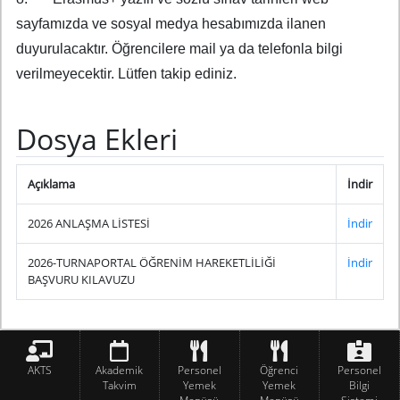
sayfamızda ve sosyal medya hesabımızda ilanen
duyurulacaktır. Öğrencilere mail ya da telefonla bilgi
verilmeyecektir. Lütfen takip ediniz.
Dosya Ekleri
Açıklama
İndir
2026 ANLAŞMA LİSTESİ
İndir
2026-TURNAPORTAL ÖĞRENİM HAREKETLİLİĞİ
İndir
BAŞVURU KILAVUZU
AKTS
Akademik
Personel
Öğrenci
Personel
Takvim
Yemek
Yemek
Bilgi