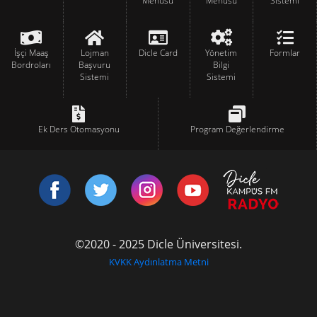
Menüsü
Menüsü
Sistemi
İşçi Maaş
Lojman
Dicle Card
Yönetim
Formlar
Bordroları
Başvuru
Bilgi
Sistemi
Sistemi
Ek Ders Otomasyonu
Program Değerlendirme
©2020 - 2025 Dicle Üniversitesi.
KVKK Aydınlatma Metni