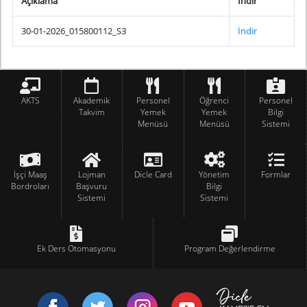
Açıklama
İndir
30-01-2026_015800112_S3
İndir
AKTS
Akademik
Personel
Öğrenci
Personel
Takvim
Yemek
Yemek
Bilgi
Menüsü
Menüsü
Sistemi
İşçi Maaş
Lojman
Dicle Card
Yönetim
Formlar
Bordroları
Başvuru
Bilgi
Sistemi
Sistemi
Ek Ders Otomasyonu
Program Değerlendirme