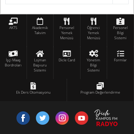
AKTS
Akademik
Personel
Öğrenci
Personel
Takvim
Yemek
Yemek
Bilgi
Menüsü
Menüsü
Sistemi
İşçi Maaş
Lojman
Dicle Card
Yönetim
Formlar
Bordroları
Başvuru
Bilgi
Sistemi
Sistemi
Ek Ders Otomasyonu
Program Değerlendirme