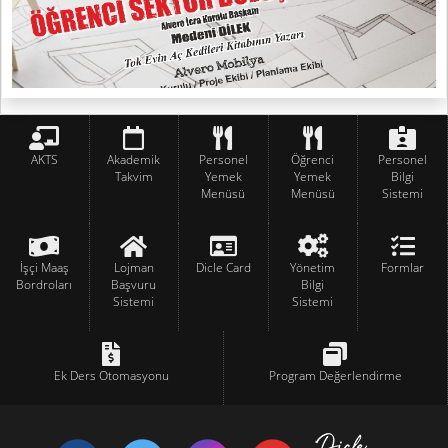
AKTS
Akademik
Personel
Öğrenci
Personel
Takvim
Yemek
Yemek
Bilgi
Menüsü
Menüsü
Sistemi
İşçi Maaş
Lojman
Dicle Card
Yönetim
Formlar
Bordroları
Başvuru
Bilgi
Sistemi
Sistemi
Ek Ders Otomasyonu
Program Değerlendirme