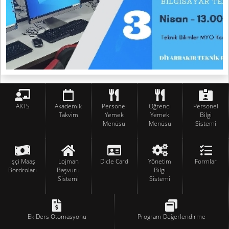
AKTS
Akademik
Personel
Öğrenci
Personel
Takvim
Yemek
Yemek
Bilgi
Menüsü
Menüsü
Sistemi
İşçi Maaş
Lojman
Dicle Card
Yönetim
Formlar
Bordroları
Başvuru
Bilgi
Sistemi
Sistemi
Ek Ders Otomasyonu
Program Değerlendirme