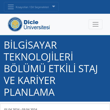
Kısayollar / Dil Seçenekleri
BİLGİSAYAR
TEKNOLOJİLERİ
BÖLÜMÜ ETKİLİ STAJ
VE KARİYER
PLANLAMA
01.04.2024
-
03.04.2024