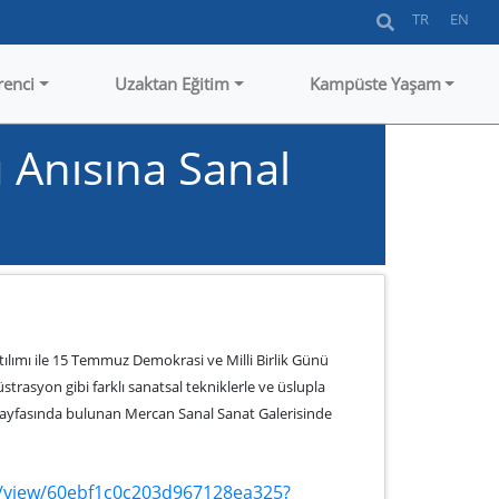
TR
EN
renci
Uzaktan Eğitim
Kampüste Yaşam
 Anısına Sanal
tılımı ile 15 Temmuz Demokrasi ve Milli Birlik Günü
üstrasyon gibi farklı sanatsal tekniklerle ve üslupla
t sayfasında bulunan Mercan Sanal Sanat Galerisinde
m/view/60ebf1c0c203d967128ea325?