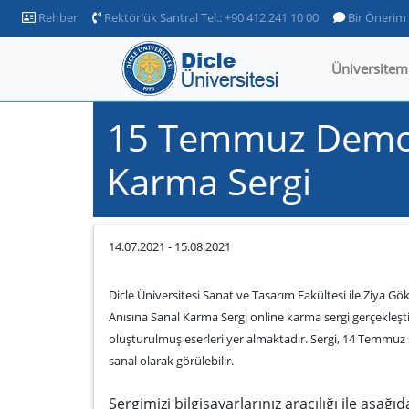
Rehber
Rektörlük Santral Tel.: +90 412 241 10 00
Bir Önerim
Üniversitem
15 Temmuz Demokra
Karma Sergi
14.07.2021
-
15.08.2021
Dicle Üniversitesi Sanat ve Tasarım Fakültesi ile Ziya G
Anısına Sanal Karma Sergi online karma sergi gerçekleştiri
oluşturulmuş eserleri yer almaktadır. Sergi, 14 Temmuz 
sanal olarak görülebilir.
Sergimizi bilgisayarlarınız aracılığı ile aşağı