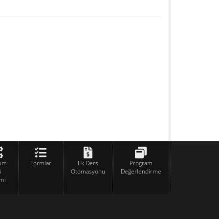
tim
Formlar
Ek Ders
Program
i
Otomasyonu
Değerlendirme
mi