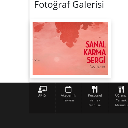
Fotoğraf Galerisi
AKTS
Akademik
Personel
Öğrenci
Takvim
Yemek
Yemek
Menüsü
Menüsü