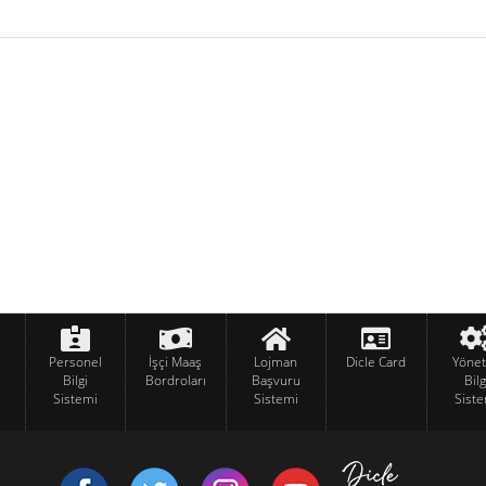
Personel
İşçi Maaş
Lojman
Dicle Card
Yöne
Bilgi
Bordroları
Başvuru
Bilg
Sistemi
Sistemi
Siste