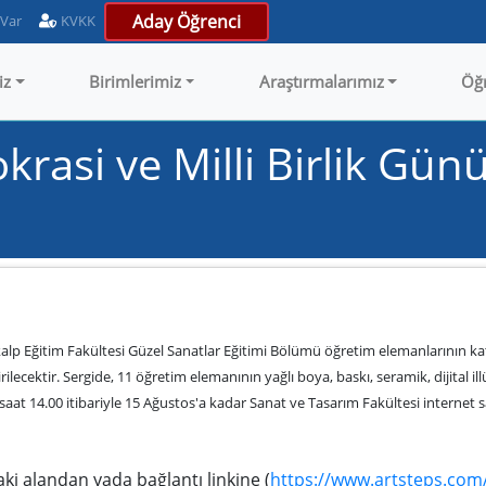
Aday Öğrenci
 Var
KVKK
iz
Birimlerimiz
Araştırmalarımız
Öğ
si ve Milli Birlik Günü
ökalp Eğitim Fakültesi Güzel Sanatlar Eğitimi Bölümü öğretim elemanlarının ka
lecektir. Sergide, 11 öğretim elemanının yağlı boya, baskı, seramik, dijital ill
saat 14.00 itibariyle 15 Ağustos'a kadar Sanat ve Tasarım Fakültesi interne
daki alandan yada bağlantı linkine (
https://www.artsteps.co