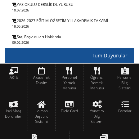
YAZ OKULU DERSLİK DUYURUSU
10.07.2026
2026-2027 EĞİTİM-ÖĞRETİM YILI AKADEMİK TAKVİMİ
18.05.2026
Staj Başvuruları Hakkında
09.02.2026
Tüm Duyurular
AKTS
Akademik
Personel
Öğrenci
Personel
Takvim
Yemek
Yemek
Bilgi
Menüsü
Menüsü
Sistemi
İşçi Maaş
Lojman
Dicle Card
Yönetim
Formlar
Bordroları
Başvuru
Bilgi
Sistemi
Sistemi