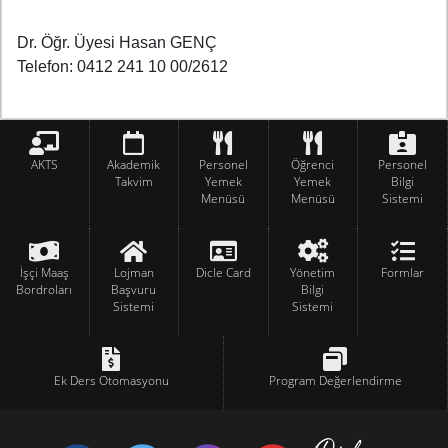
Dr. Öğr. Üyesi Hasan GENÇ
Telefon: 0412 241 10 00/2612
AKTS
Akademik
Personel
Öğrenci
Personel
Takvim
Yemek
Yemek
Bilgi
Menüsü
Menüsü
Sistemi
İşçi Maaş
Lojman
Dicle Card
Yönetim
Formlar
Bordroları
Başvuru
Bilgi
Sistemi
Sistemi
Ek Ders Otomasyonu
Program Değerlendirme