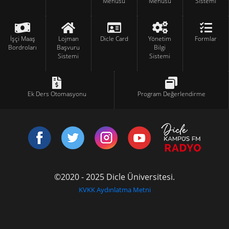
Menüsü
Menüsü
Sistemi
İşçi Maaş
Lojman
Dicle Card
Yönetim
Formlar
Bordroları
Başvuru
Bilgi
Sistemi
Sistemi
Ek Ders Otomasyonu
Program Değerlendirme
©2020 - 2025 Dicle Üniversitesi.
KVKK Aydınlatma Metni