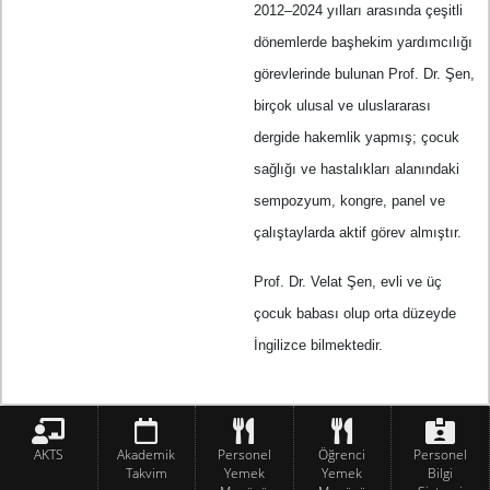
2012–2024 yılları arasında çeşitli
dönemlerde başhekim yardımcılığı
görevlerinde bulunan Prof. Dr. Şen,
birçok ulusal ve uluslararası
dergide hakemlik yapmış; çocuk
sağlığı ve hastalıkları alanındaki
sempozyum, kongre, panel ve
çalıştaylarda aktif görev almıştır.
Prof. Dr. Velat Şen, evli ve üç
çocuk babası olup orta düzeyde
İngilizce bilmektedir.
AKTS
Akademik
Personel
Öğrenci
Personel
Takvim
Yemek
Yemek
Bilgi