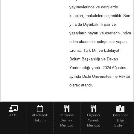
yayınevlerinde ve dergilerde
kitapları, makaleleri neşredildi. Son
yıllarda Diyarbakırlı şair ve
yazarların hayatı ve eserlerini ihtiva
eden akademik çalışmalar yapan
Eronat, Türk Dili ve Edebiyatı
Bölüm Başkanlığı ve Dekan
Yardımcılığı yaptı. 2024 Ağustos
ayında Dicle Üniversitesi’ne Rektör
olarak atandı.
AKTS
Akademik
Personel
Öğrenci
Personel
Takvim
Yemek
Yemek
Bilgi
Menüsü
Menüsü
Sistemi