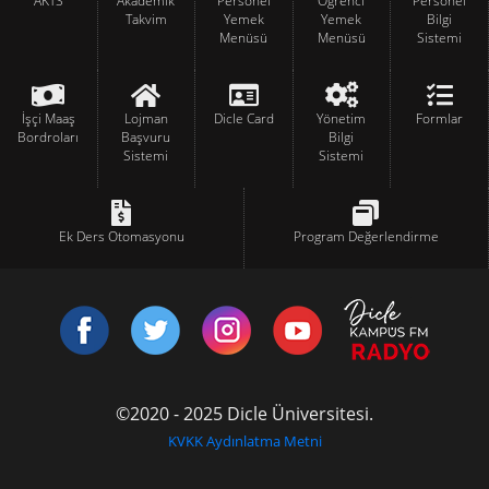
AKTS
Akademik
Personel
Öğrenci
Personel
Takvim
Yemek
Yemek
Bilgi
Menüsü
Menüsü
Sistemi
İşçi Maaş
Lojman
Dicle Card
Yönetim
Formlar
Bordroları
Başvuru
Bilgi
Sistemi
Sistemi
Ek Ders Otomasyonu
Program Değerlendirme
©2020 - 2025 Dicle Üniversitesi.
KVKK Aydınlatma Metni