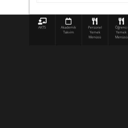
AKTS
Akademik
Personel
Öğrenci
Takvim
Yemek
Yemek
Menüsü
Menüsü