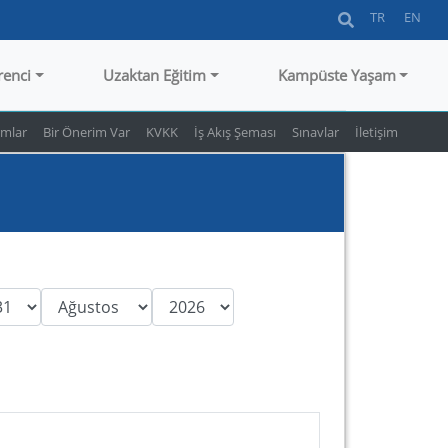
TR
EN
renci
Uzaktan Eğitim
Kampüste Yaşam
rmlar
Bir Önerim Var
KVKK
İş Akış Şeması
Sınavlar
İletişim