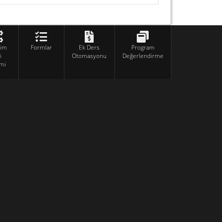
tim
Formlar
Ek Ders
Program
i
Otomasyonu
Değerlendirme
mi