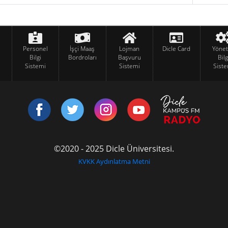
Personel
İşçi Maaş
Lojman
Dicle Card
Yöne
Bilgi
Bordroları
Başvuru
Bilg
Sistemi
Sistemi
Siste
©2020 - 2025 Dicle Üniversitesi.
KVKK Aydınlatma Metni