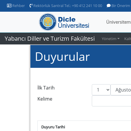
Rehber
Rektörlük Santral Tel.: +90 412 241 10 00
Bir Önerim
Üniversitem
Yabancı Diller ve Turizm Fakültesi
Yönetim
Kali
Duyurular
İlk Tarih
Kelime
Duyuru Tarihi