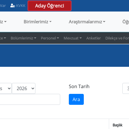
Aday Öğrenci
 Var
KVKK
iz
Birimlerimiz
Araştırmalarımız
Öğ
te
Bölümlerimiz
Personel
Mevzuat
Anketler
Dilekçe ve Fo
Son Tarih
Başlık